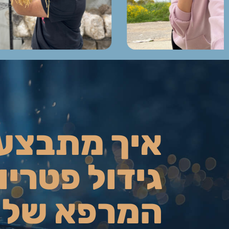
איך מתבצע
גידול פטריו
המרפא של