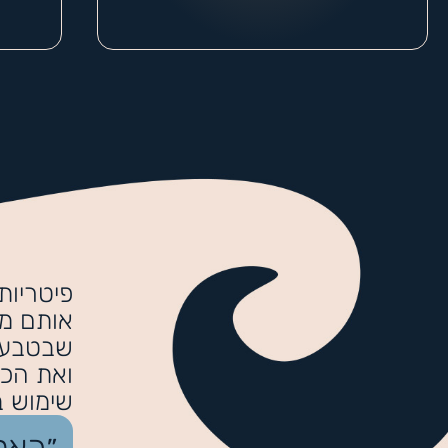
פיטריות
אותם מק
שבטבע ש
ואת הכי
שימוש ב
״כאל