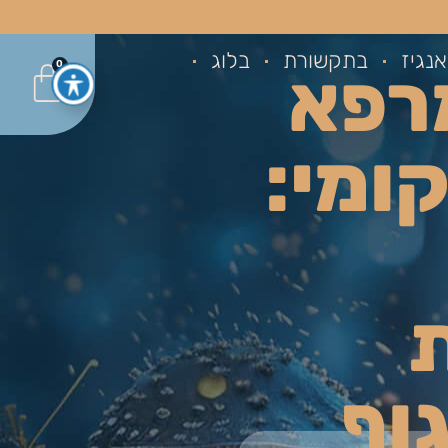
נגיז
בתקשורת
בלוג
רפא
0
ומי:
וף