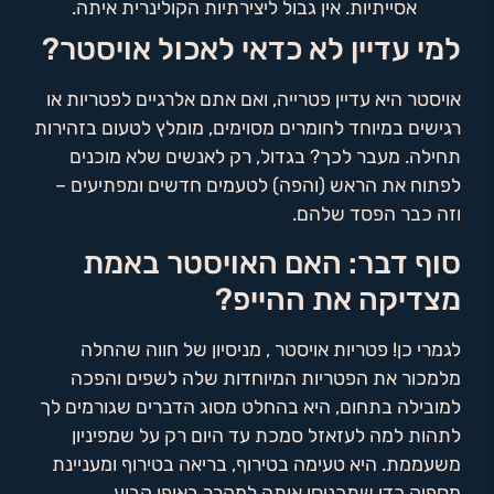
אסייתיות. אין גבול ליצירתיות הקולינרית איתה.
למי עדיין לא כדאי לאכול אויסטר?
אויסטר היא עדיין פטרייה, ואם אתם אלרגיים לפטריות או
רגישים במיוחד לחומרים מסוימים, מומלץ לטעום בזהירות
תחילה. מעבר לכך? בגדול, רק לאנשים שלא מוכנים
לפתוח את הראש (והפה) לטעמים חדשים ומפתיעים –
וזה כבר הפסד שלהם.
סוף דבר: האם האויסטר באמת
מצדיקה את ההייפ?
לגמרי כן! פטריות אויסטר , מניסיון של חווה שהחלה
מלמכור את הפטריות המיוחדות שלה לשפים והפכה
למובילה בתחום, היא בהחלט מסוג הדברים שגורמים לך
לתהות למה לעזאזל סמכת עד היום רק על שמפיניון
משעממת. היא טעימה בטירוף, בריאה בטירוף ומעניינת
מספיק כדי שתכניסו אותה למקרר באופן קבוע.