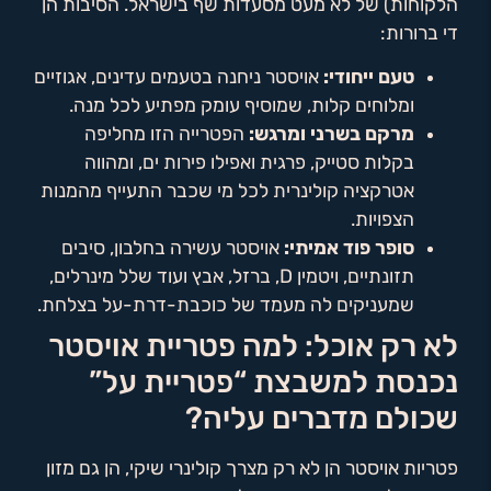
הלקוחות) של לא מעט מסעדות שף בישראל. הסיבות הן
די ברורות:
טעם ייחודי:
אויסטר ניחנה בטעמים עדינים, אגוזיים
ומלוחים קלות, שמוסיף עומק מפתיע לכל מנה.
מרקם בשרני ומרגש:
הפטרייה הזו מחליפה
בקלות סטייק, פרגית ואפילו פירות ים, ומהווה
אטרקציה קולינרית לכל מי שכבר התעייף מהמנות
הצפויות.
סופר פוד אמיתי:
אויסטר עשירה בחלבון, סיבים
תזונתיים, ויטמין D, ברזל, אבץ ועוד שלל מינרלים,
שמעניקים לה מעמד של כוכבת-דרת-על בצלחת.
לא רק אוכל: למה פטריית אויסטר
נכנסת למשבצת “פטריית על”
שכולם מדברים עליה?
פטריות אויסטר הן לא רק מצרך קולינרי שיקי, הן גם מזון