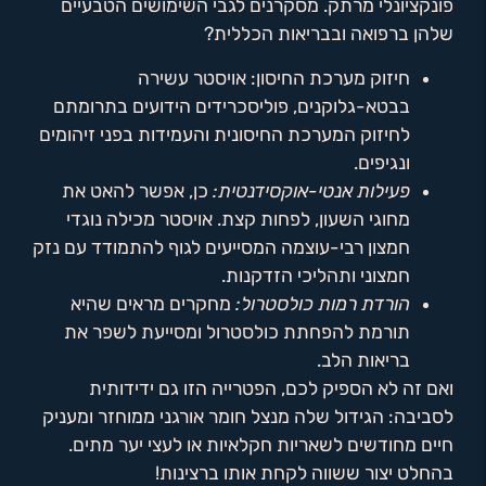
פונקציונלי מרתק. מסקרנים לגבי השימושים הטבעיים
שלהן ברפואה ובבריאות הכללית?
חיזוק מערכת החיסון: אויסטר עשירה
בבטא-גלוקנים, פוליסכרידים הידועים בתרומתם
לחיזוק המערכת החיסונית והעמידות בפני זיהומים
ונגיפים.
פעילות אנטי-אוקסידנטית:
כן, אפשר להאט את
מחוגי השעון, לפחות קצת. אויסטר מכילה נוגדי
חמצון רבי-עוצמה המסייעים לגוף להתמודד עם נזק
חמצוני ותהליכי הזדקנות.
הורדת רמות כולסטרול:
מחקרים מראים שהיא
תורמת להפחתת כולסטרול ומסייעת לשפר את
בריאות הלב.
ואם זה לא הספיק לכם, הפטרייה הזו גם ידידותית
לסביבה: הגידול שלה מנצל חומר אורגני ממוחזר ומעניק
חיים מחודשים לשאריות חקלאיות או לעצי יער מתים.
בהחלט יצור ששווה לקחת אותו ברצינות!