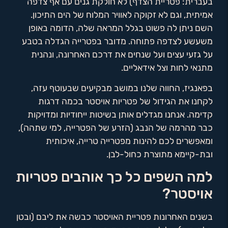
בעברית: פטריית הצדף) לא חולקת גנים עם אף צדפה
אמיתית, וגם לא זקוקה לאוויר המלוח של הים התיכון.
השם ניתן לה פשוט בגלל המראה שלה, הדומה באופן
משעשע לצדפה פתוחה. מדובר בפטרייה הגדלה בטבע
על גזעי עצים ועל שנחים את דרכם האחרונה, ונהנית
מתנאי לחות וצל אידאליים.
בפאנגיז, החווה שלנו במושב מבקיעים שבעוטף עזה,
לקחנו את הגידול של פטריות אויסטר בכמה דרגות
קדימה. אנחנו מגדלים אותן בשיטות ייחודיות ומדויקות
כבר מהרמה של הנבג (הזרע של הפטרייה, למי שתהה),
ומאפשרים לכם להינות מפטרייה טרייה, איכותית
ובת-קיימא מתוצרת כחול-לבן.
למה השפים כל כך אוהבים פטריות
אויסטר?
בשנים האחרונות פטריית האויסטר כבשה את ליבם (ובטן