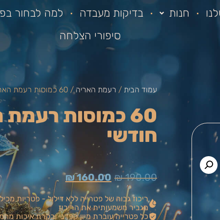
נו
חנות
בדיקות מעבדה
למה לבחור בפא
סיפורי הצלחה
עמוד הבית
/
רעמת האריה
/ 60 כמוסות רעמת האריה – מנוי חודשי
60 כמוסות רעמת 
חודשי
₪
160.00
₪
190.00
מגביר משמעותית את הריכוז
כל פטרייה עוברת מיון קפדני ובקרת איכות מחמ