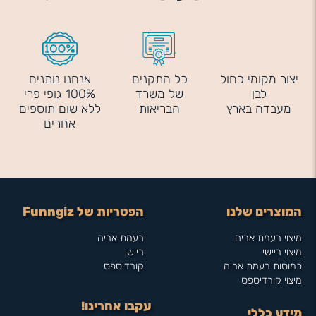
יצור מקומי כחול
כל התקנים
אנחנו נותנים
לבן
של משרד
100% גופי פרי
מעבדה בארץ
הבריאות
ללא שום תוספים
אחרים
המוצרים שלנו
הפטריות של Funngiz
מיצוי רעמת אריה
רעמת אריה
מיצוי ריישי
ריישי
כמוסות רעמת אריה
קורדיספס
מיצוי קורדיספס
עקבו אחרינו!
מידע כללי