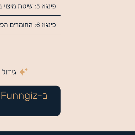
פינגוז 5: שיטת מיצוי בסוניקציה וריכוז באידוי בוואקום – איך זה עובד באמת
פינגוז 6: החומרים הפעילים – מה באמת עושה את ההבדל
גידול 
ב-Funngiz אנחנו לא רואים את הכסף שמאחורי הפטריה -