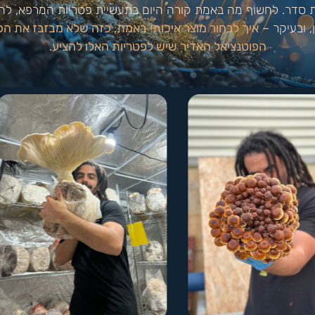
סדר. לחשוף מה באמת קורה היום בתעשיית פטריות המרפא, להסביר
, ובעיקר –
איך לבחור מוצר איכותי באמת, כזה שלא מבזבז את 
הפוטנציאל האדיר שיש לפטריות האלו להציע.