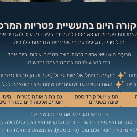
קורה היום בתעשיית פטריות המרפ
חרונות פטריות מרפא הפכו ל״טרנד״. בעיניי זה עוול להגדיר אות
בכל טרנד, מגיעים גם מי שמריחים הזדמנות כלכלית.
הבעיה היא שאי אפשר לבנות מוצר פטריות איכותי ביום אחד.
כדי להגיע לרמה גבוהה באמת נדרשים:
תוח
הקמה ותפעול של חוות גידול (פטריות הן מהאורגניזמים 
ויים
מאות ניסויים עד שמפתחים שיטת מיצוי מותאמת לכל פ
המיצוי של קורדיספס
וגם בתוך אותה פטריה – מיצוי 
שונה משניהם
חומרים אלכוהוליים כמו הריסינו
זה דורש זמן, ידע, אנרגיה ומכשור יקר.
רה בתחום היא מאוד חדשה – ברוב המקרים היא לא מגדלת ולא מ
לא מייבאת חומר גלם מוכן (לרוב מסין), או נמצאת בתחילת הדרך.