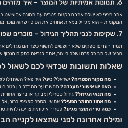
6. תמונות אמיתיות של המוצר – איך מזהים תמונה אותנטית?
אתר רציני לא ישלח אתכם לקנות פטריה עם תמונה אסוציאטיבית
המקומית – הוא מגדיל במאות אחוזים את הסיכוי שהוא מוכר מוצר
7. שקיפות לגבי תהליך הגידול – מוכרים שפותחים הכל?
תמיד העדיפו ספקים שלא חוששים לחשוף כיצד הם מגדלים את 
חביב שכותב כל פרט ושלב בייצור, אתם כנראה במקום הנכון! ש
שאלות ותשובות שכדאי לכם לשאול לפנ
מה מקור הפטריה?
ישראלי? סיני? אירופאי? השתדלו לשא
האם יש אישורי מעבדה?
תחשבו על ההבדל בין פטריה עם
מה תנאי הגידול?
גידול סטרילי ומבוקר או בחצר אחורית 
מה אחוז החומר הפעיל?
אם אין מספר ספציפי ברור, אל
כמה טרי המוצר מגיע?
פטריה איכותית צריכה להיות טריי
ומילה אחרונה לפני שתצאו לקנייה ה