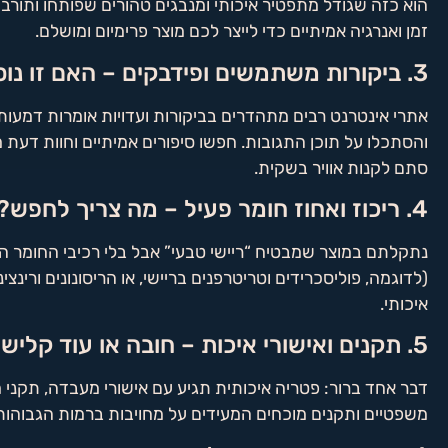
הוא כזה שגודל מתפטיר איכותי ומנבגים טהורים שפותחו ותורבתו
זמן ואנרגיה אמיתיים כדי לייצר לכם מוצר פרימיום ומושלם.
3. ביקורות משתמשים ופידבקים – האם זו נוסחה מנצחת או מלכודת דבש?
אתרי אינטרנט רבים מתהדרים בביקורות ועדויות אומרות דמעות.
והסתכלו על תוכן התגובות. חפשו סיפורים אמיתיים וחוות דעת 
סתם לקנות אוויר בשקית.
4. ריכוז ואחוז חומר פעיל – מה צריך לחפש?
נתקלתם במוצר שמבטיח “ריישי טבעי” אבל בלי רכיבי החומר הפע
(לדוגמה, פוליסכרידים וטריטרפנים בריישי, או הריסונונים ו
איכותי.
5. תקנים ואישורי איכות – חובה או עוד קלישאת שיווק?
דבר אחד ברור: פטריה איכותית תגיע עם אישורי מעבדה, תקני מ
משפטיים ותקנים מוכחים המעידים על מחויבות ברמות הגבוהות 