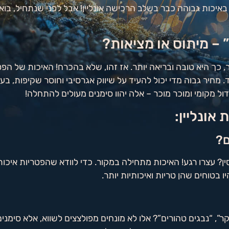
באיכות גבוהה כבר בשלב הרכישה אונליין! אבל לפני שנתחיל, בו
 – מיתוס או מציאות?
כך היא טובה ובריאה יותר. אז זהו, שלא בהכרח! האיכות של הפט
 מחיר גבוה מדי יכול להעיד על שיווק אגרסיבי וחוסר שקיפות, בע
גידול מקומי ומוכר מוכר – אלה יהוו סימנים מעולים להתחלה!
עצרו רגע! האיכות מתחילה במקור. כדי לוודא שהפטריות איכותי
ו בטוחים שהן טריות ואיכותיות יותר.
”, “נבגים טהורים”? אלו לא מונחים מפולצצים לשווא, אלא סימנים 