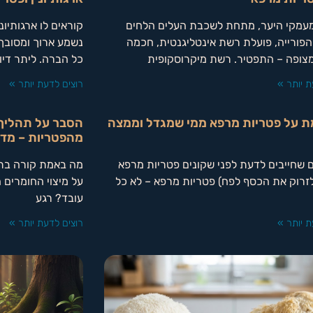
מעמקי היער, מתחת לשכבת העלים הלחים
פורייה, פועלת רשת אינטליגנטית, חכמה
נשמע ארוך ומסובך,
צופה – התפטיר. רשת מיקרוסקופית
כל הברה. ליתר דיו
ת יותר »
רוצים לדעת יותר »
ת על פטריות מרפא ממי שמגדל וממצה
הסבר על תהליך 
מהפטריות – מדר
גוּזִים שחייבים לדעת לפני שקונים פטריות מרפא
מה באמת קורה בת
לזרוק את הכסף לפח) פטריות מרפא – לא כל
על מיצוי החומרים 
עובד? רגע
ת יותר »
רוצים לדעת יותר »