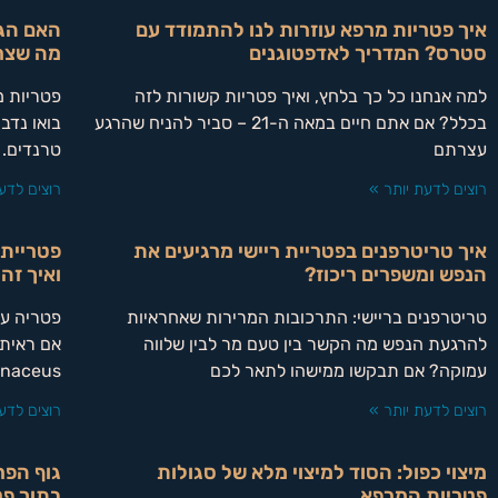
איך פטריות מרפא עוזרות לנו להתמודד עם
האם הגו
סטרס? המדריך לאדפטוגנים
מה שצרי
למה אנחנו כל כך בלחץ, ואיך פטריות קשורות לזה
פטריות מ
בכלל? אם אתם חיים במאה ה-21 – סביר להניח שהרגע
בואו נדב
עצרתם
טרנדים. 
רוצים לדעת יותר »
רוצים לדע
איך טריטרפנים בפטריית ריישי מרגיעים את
הנפש ומשפרים ריכוז?
ואיך זה
טריטרפנים בריישי: התרכובות המרירות שאחראיות
פטריה עם
להרגעת הנפש מה הקשר בין טעם מר לבין שלווה
עמוקה? אם תבקשו ממישהו לתאר לכם
Erinaceus ב
רוצים לדעת יותר »
רוצים לדע
מיצוי כפול: הסוד למיצוי מלא של סגולות
גוף הפר
פטריות המרפא
בתוך פט