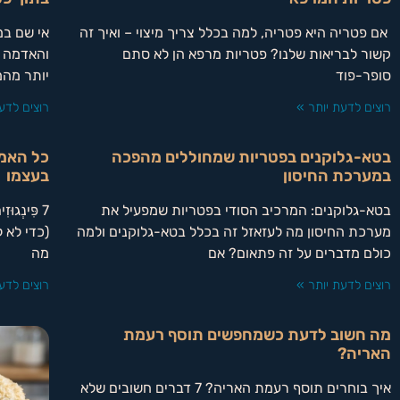
אם פטריה היא פטריה, למה בכלל צריך מיצוי – ואיך זה
אי שם ב
קשור לבריאות שלנו? פטריות מרפא הן לא סתם
והאדמה ה
סופר-פוד
יותר מהמ
רוצים לדעת יותר »
רוצים לדע
בטא-גלוקנים בפטריות שמחוללים מהפכה
כל האמ
במערכת החיסון
בעצמו
בטא-גלוקנים: המרכיב הסודי בפטריות שמפעיל את
7 פִּינְ
מערכת החיסון מה לעזאזל זה בכלל בטא-גלוקנים ולמה
(כדי לא 
כולם מדברים על זה פתאום? אם
מה
רוצים לדעת יותר »
רוצים לדע
מה חשוב לדעת כשמחפשים תוסף רעמת
האריה?
איך בוחרים תוסף רעמת האריה? 7 דברים חשובים שלא