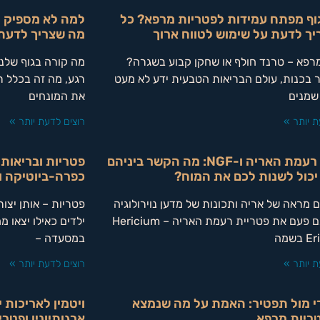
ף מפתח עמידות לפטריות מרפא? כל
למה לא מספיק ר
ך לדעת על שימוש לטווח ארוך
מה שצריך לדעת ע
רפא – טרנד חולף או שחקן קבוע בשגרה?
מה קורה בגוף שלנו
ר בכנות, עולם הבריאות הטבעית ידע לא מעט
רגע, מה זה בכלל ר
שמנים
את המונחים
ת יותר »
רוצים לדעת יותר »
פטריית רעמת האריה ו-NGF: מה הקשר ביניהם
פטריות ובריאות
 יכול לשנות לכם את המוח?
כפרה-ביוטיקה ו
 מראה של אריה ותכונות של מדען נוירולוגיה
פטריות – אותן יצור
אם ראיתם פעם את פטריית רעמת האריה – Hericium
ילדים כאילו יצאו
שמה
במסעדה –
ת יותר »
רוצים לדעת יותר »
י מול תפטיר: האמת על מה שנמצא
ויטמין לאריכות 
ריות מרפא
ארגותיונין ופטר