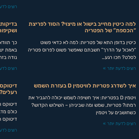
רוצים לדע
למה כיטין מחייב בישול או מיצוי? הסוד לפריצת
בדיקות 
“הכספת” של הפטריה
ושקיפות
כיטין בדופן התא של פטריות: למה לא כדאי פשוט
כך תוודא
“לאכול על הדרך” חשבתם שאפשר פשוט לפרוס פטריה
באמת יש 
לסלט? חכו רגע…
נודה בזה
רוצים לדעת יותר »
רוצים לדע
איך לשדרג פטריות לוויטמין D בעזרת השמש
דיטוקס 
רעלים?
ויטמין D בפטריות: איך חשיפה לשמש יכולה להגביר את
דיטוקס ו
רמתו? פטריות, שמש ומה שביניהן – השילוש הקדוש?
כולם מדב
כשחושבים על ויטמין
דיטוקס 
רוצים לדעת יותר »
רוצים לדע