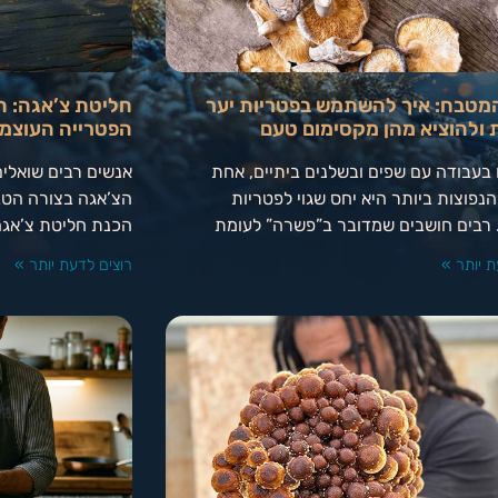
מטבח: איך להשתמש בפטריות יער
חליטת צ’אגה: ה
 ולהוציא מהן מקסימום טעם
הפטרייה העוצמ
ו בעבודה עם שפים ובשלנים ביתיים, אחת
אנשים רבים שואלים
הנפוצות ביותר היא יחס שגוי לפטריות
הצ’אגה בצורה הטבע
 רבים חושבים שמדובר ב”פשרה” לעומת
הכנת חליטת צ’אגה
ת יותר »
רוצים לדעת יותר »