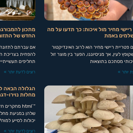
ריישי מחיר מול איכות: כך תדעו על מה
מתכון להמבורגר
למים באמת
החדש של התזונ
 פטריית ריישי מחיר הוא לרוב האינדיקטור
אם עברתם לתזונה 
ופץ לעין, אך מניסיוננו, הפער בין מוצר זול
להפחית בצריכת הב
כותי מסתכם בתוצאות
תחליפים תעשייתיי
ת יותר »
רוצים לדעת יותר »
הגלולה הבאה למ
מחלות נוירו-דגנ
“`html מחקרי
שלהן במניעת מחלות
יכולות לסייע למוח
רוצים לדעת יותר »