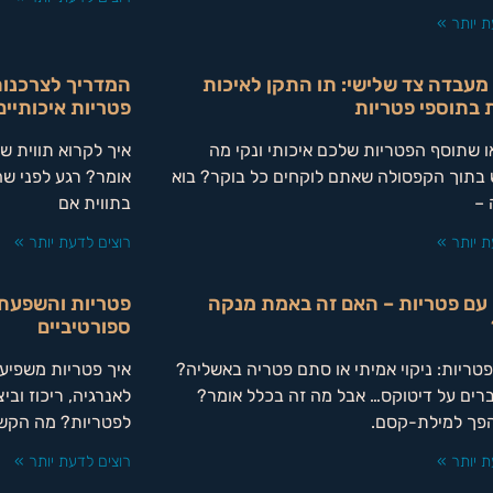
ת יותר »
מעבדה צד שלישי: תו התקן לאיכות
המדריך לצרכנות 
 בתוספי פטריות
פטריות איכותיי
ו שתוסף הפטריות שלכם איכותי ונקי מה
איך לקרוא תווית ש
בתוך הקפסולה שאתם לוקחים כל בוקר? בוא
אומר? רגע לפני שה
 –
בתווית אם
ת יותר »
רוצים לדעת יותר »
עם פטריות – האם זה באמת מנקה
ספורטיביים
פטריות: ניקוי אמיתי או סתם פטריה באשליה?
רים על דיטוקס… אבל מה זה בכלל אומר?
הפך למילת-קסם.
לפטריות? מה הקש
ת יותר »
רוצים לדעת יותר »