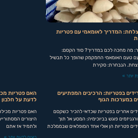
לחת: המדריך לאומאמי עם פטריות
ת
: מה מחכה לכם במדריך? סוד הקסם:
עם טעם האומאמי החמקמק שהופך כל תבשיל
צחת. הנבחרת: סקירת
ת יותר »
ידים בפטריות: הרכיבים המפתיעים
האם פטריות מכי
ם במערכות הגוף
לדעת על חלבון 
דים אחרים בפטריות שכדאי להכיר כשקסם
האם פטריות מכילו
רגניזמים פוגש בביוכימיה: המסע אל תוך
היצורים המסתוריים
דים פטריות הן אולי אחד המופלאים שבממלכת
ולתמיד אז אתם
רוצים לדעת יותר »