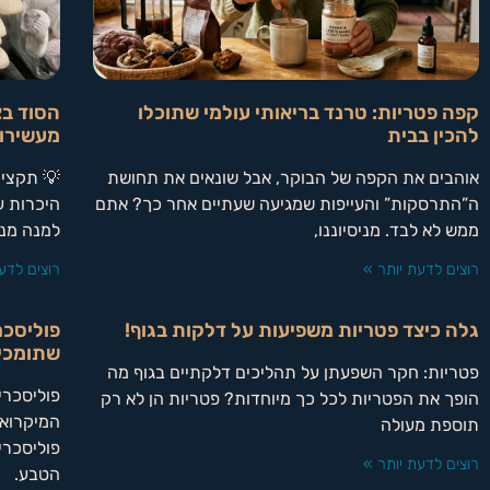
קפה פטריות: טרנד בריאותי עולמי שתוכלו
הסוד בצ
להכין בבית
מעשירו
אוהבים את הקפה של הבוקר, אבל שונאים את תחושת
💡 תקציר
ה”התרסקות” והעייפות שמגיעה שעתיים אחר כך? אתם
היכרות 
ממש לא לבד. מניסיוננו,
למנה מנ
רוצים לדעת יותר »
רוצים לדע
גלה כיצד פטריות משפיעות על דלקות בגוף!
פוליסכר
שתומכי
פטריות: חקר השפעתן על תהליכים דלקתיים בגוף מה
פוליסכרי
הופך את הפטריות לכל כך מיוחדות? פטריות הן לא רק
המיקרואו
תוספת מעולה
פוליסכרי
רוצים לדעת יותר »
הטבע.