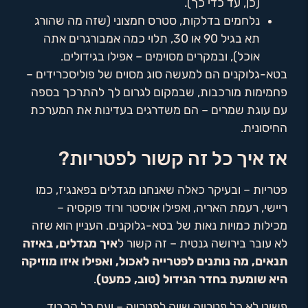
(כן, עד כדי כך).
נלחמים בדלקות, סטרס חמצוני (שזה מה שהורג
תא בגיל 90 או 30, תלוי כמה אמבורגרים אתה
אוכל), ובמקרים מסוימים – אפילו בגידולים.
בטא-גלוקנים הם למעשה סוג מסוים של פוליסכרידים –
פחמימות מורכבות, שבמקום לגרום לך להתרכך בספה
עם עוגת שמרים – הם משדרגים בעדינות את המערכת
החיסונית.
אז איך כל זה קשור לפטריות?
פטריות – ובעיקר כאלה שאנחנו מגדלים בפאנגיז, כמו
ריישי, רעמת האריה, ואפילו אויסטר ורוד פוקסיה –
מכילות כמויות נאות של בטא-גלוקנים. העניין הוא שזה
לא עובר בירושה גנטית – זה קשור ל
איך מגדלים, באיזה
תנאים, מה נותנים לפטרייה לאכול, ואפילו איזו מוזיקה
היא שומעת בחדר הגידול (טוב, כמעט)
.
פשוט לא כל פטרייה שווה לפטרייה – ועם כל הכבוד