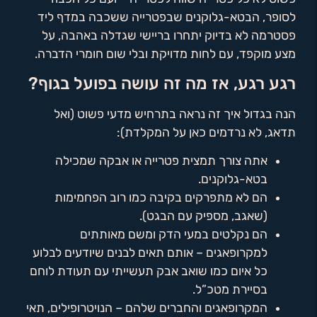
לסופר, הבטא-גלוקנים שבפטרייה ששכבה במדף ליד
פסטרמה לא בדיוק יתחרו בריישי שגדלה באהבה, על
מצע מוקפד, עם לחות מדויקת ובלי שום חומרי הדברה.
רגע רגע, אז מה זה עושה בפועל בגוף?
הנה בגדול איך זה נראה בתרחיש מדעי פשוט (ואל
תדאג, לא נרדמים כאן על המקלדת):
אתה צורך תמצית פטרייה או אבקה שמכילה
בטא-גלוקנים.
הם לא מתפרקים בקיבה כמו רוב הפחמימות
(שאגב, מספיק עם הבגט).
הם נקלטים במעי הדק ומשם מאותתים
למקרופאגים – אותם תאים לבנים שיודעים לבלוע
כל איום כמו שואב אבק תעשייתי עם תעודת לוחם
בסיירת מטכ”ל.
המקרופאגים והחברים שלהם – הנויטרופילים, תאי