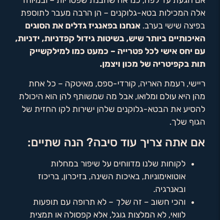
אם הגעת עד לפה, כנראה שהבנת שפטריות – ובמיוחד
אלה המכילות בטא-גלוקנים – הן הרבה מעבר לתוספת
בפיצה שישי בערב.
אנחנו בפאנגיז גדלים את הסוגים
האיכותיים ביותר שיש, בשיטות גידול קפדניות, ידניות,
עם יחס אישי לכל פטרייה – כמעט כמו למילקשייק
תות בקפיטריה של מכון ויצמן.
ריישי, רעמת האריה, קורדי-ספס, מאיטקה – כל אחת
מהן היא עולם ומלואו, אבל מה שמשותף להן הוא היכולת
להסיע את הבטא-גלוקנים שלהן ישירות לקו החזית של
הגוף שלך.
אם אתה צריך עוד סיבה? הנה שתיים:
לקוחות שלנו מדווחים על שיפור במחלות
אוטואימוניות, באיכות השינה, בזיכרון, בריכוז
ובאנרגיה.
והכי חשוב – זה
שלך
– לא תרופה עם תופעות
לוואי, לא המלצות גוגל, אלא קפסולה או תמצית