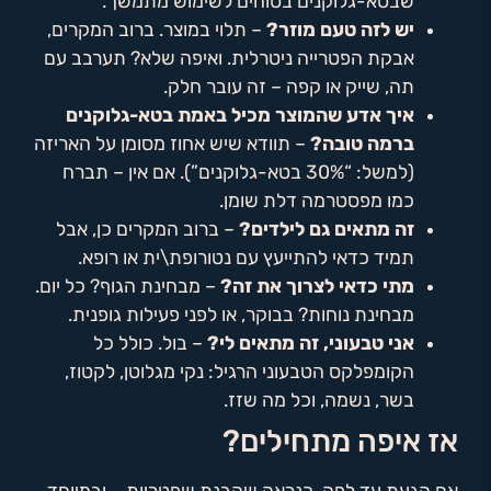
שבטא-גלוקנים בטוחים לשימוש מתמשך.
יש לזה טעם מוזר?
– תלוי במוצר. ברוב המקרים,
אבקת הפטרייה ניטרלית. ואיפה שלא? תערבב עם
תה, שייק או קפה – זה עובר חלק.
איך אדע שהמוצר מכיל באמת בטא-גלוקנים
ברמה טובה?
– תוודא שיש אחוז מסומן על האריזה
(למשל: “30% בטא-גלוקנים”). אם אין – תברח
כמו מפסטרמה דלת שומן.
זה מתאים גם לילדים?
– ברוב המקרים כן, אבל
תמיד כדאי להתייעץ עם נטורופת\ית או רופא.
מתי כדאי לצרוך את זה?
– מבחינת הגוף? כל יום.
מבחינת נוחות? בבוקר, או לפני פעילות גופנית.
אני טבעוני, זה מתאים לי?
– בול. כולל כל
הקומפלקס הטבעוני הרגיל: נקי מגלוטן, לקטוז,
בשר, נשמה, וכל מה שזז.
אז איפה מתחילים?