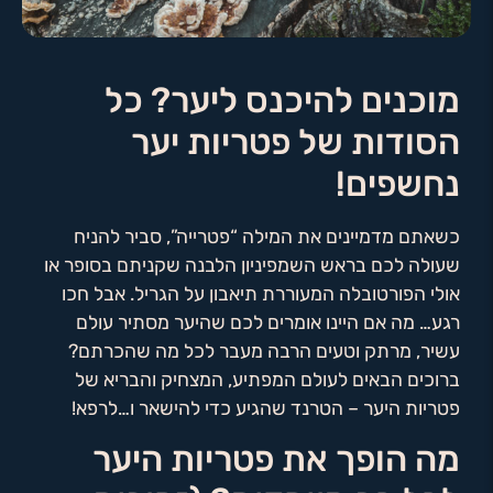
מוכנים להיכנס ליער? כל
הסודות של פטריות יער
נחשפים!
כשאתם מדמיינים את המילה “פטרייה”, סביר להניח
שעולה לכם בראש השמפיניון הלבנה שקניתם בסופר או
אולי הפורטובלה המעוררת תיאבון על הגריל. אבל חכו
רגע… מה אם היינו אומרים לכם שהיער מסתיר עולם
עשיר, מרתק וטעים הרבה מעבר לכל מה שהכרתם?
ברוכים הבאים לעולם המפתיע, המצחיק והבריא של
פטריות היער – הטרנד שהגיע כדי להישאר ו…לרפא!
מה הופך את פטריות היער