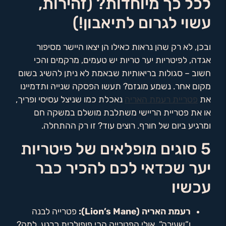
לכל כך מיוחדות? (זהירות,
עשוי לגרום לתיאבון!)
ובכן, לא רק שהן נראות כאילו הן יצאו היישר מסיפור
אגדה, לפיטריות יער טריות יש טעמים, מרקמים והכי
חשוב – סגולות בריאותיות שבאמת לא ניתן להשיג בשום
מקום אחר. נשמע מוגזם? תעשו הפסקה שנייה ותדמיינו
את
פטריית רעמת האריה
נאכלת כמו שניצל עסיסי ופריך,
או את פטריית הריישי משתלבת מושלם במשקה חם
ומרגיע ביום של חורף. רוצים עוד? זו רק ההתחלה.
5 סוגים מופלאים של פיטריות
יער שכדאי לכם להכיר כבר
עכשיו
רעמת האריה (Lion’s Mane):
פטרייה לבנה
ו”שעירה”, אולי הפטרייה הכי פופולרית כרגע. למה?