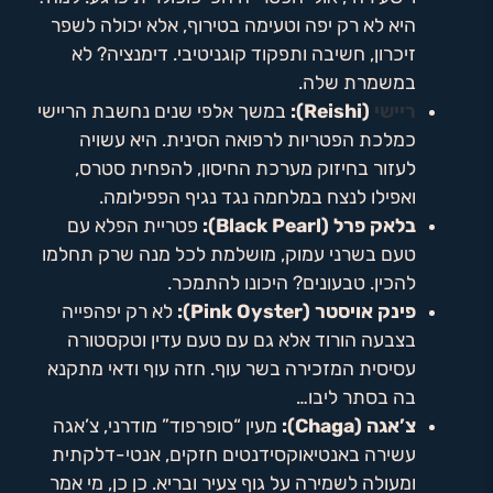
היא לא רק יפה וטעימה בטירוף, אלא יכולה לשפר
זיכרון, חשיבה ותפקוד קוגניטיבי. דימנציה? לא
במשמרת שלה.
ריישי
(Reishi):
במשך אלפי שנים נחשבת הריישי
כמלכת הפטריות לרפואה הסינית. היא עשויה
לעזור בחיזוק מערכת החיסון, להפחית סטרס,
ואפילו לנצח במלחמה נגד נגיף הפפילומה.
בלאק פרל (Black Pearl):
פטריית הפלא עם
טעם בשרני עמוק, מושלמת לכל מנה שרק תחלמו
להכין. טבעונים? היכונו להתמכר.
פינק אויסטר (Pink Oyster):
לא רק יפהפייה
בצבעה הורוד אלא גם עם טעם עדין וטקסטורה
עסיסית המזכירה בשר עוף. חזה עוף ודאי מתקנא
בה בסתר ליבו…
צ’אגה (Chaga):
מעין “סופרפוד” מודרני, צ’אגה
עשירה באנטיאוקסידנטים חזקים, אנטי-דלקתית
ומעולה לשמירה על גוף צעיר ובריא. כן כן, מי אמר