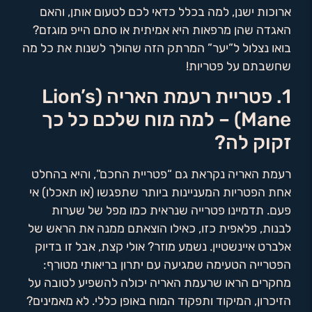
ארוכות ישנן, למה בכלל כדאי לכם לטעום אותן, והאם
האגדה שהן מרפאות היא אמיתית או סתם הייפ מוגזם?
בואו נצלול ל”יער” המרתק הזה שהולך לשנות את כל מה
שחשבתם על פטריות!
1. פטריית רעמת האריה (Lion’s
Mane) – למה מוח שלכם כל כך
זקוק לה?
רעמת האריה נקראת גם “פטריית החכם”, והיא בהחלט
אחת הפטריות המעניינות ביותר שתפגשו (או תאכלו) אי
פעם. תדמיינו פטרייה שנראית כמו מפל של שערות
לבנות, פלאפית כזו, כאילו הוצאתם ממנה את הראש של
אלברט איינשטיין. נשמע מוזר? אולי קצת, אבל זו בדיוק
הפטרייה הטעימה שמגיעה עם יתרון בריאותי מטורף:
מחקרים הראו שרעמת האריה יכולה להשפיע לטובה על
הזיכרון, המיקוד ותפקוד המוח באופן כללי. לא מאמינים?