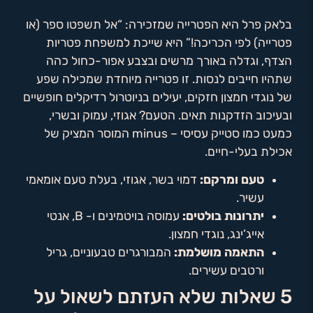
בלאק פרל היא הפטרייה שמזכירה: “אל תשפטו ספר (או
פטרייה) לפי הכריכה!” היא שייכת למשפחת פטריות
הצדף, וגדלה באורך מרשים ובצבע אפור-כחול כהה
שתהיו חייבים לנסות. זו פטרייה מיוחדת שמכילה שפע
של נוגדי חמצון חזקים, יעילים בניוטרול רדיקלים חופשיים
ובעיכוב הזדקנות תאים. הטעם? אגוזי, עמוק ובשרי,
כמעט כמו סטייק עסיסי – minus המוסר המציק של
אכילת בעלי-חיים.
טעם ומרקם:
דמוי בשר, אגוזי, בעלת טעם אומאמי
עשיר.
יתרונות בולטים:
עמוסה בויטמינים ו- B, אנטי
אייג’ינג, נוגדי חמצון.
התאמה מושלמת:
המבורגרים טבעוניים, גריל
ורטבים עשירים.
5 שאלות שלא העזתם לשאול על