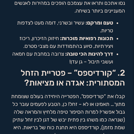
נסו אתכם ותראו את עצמכם הופכים במהירות לאנשים
המעניינים ביותר בשיחה.
טעם ומרקם:
עשיר ובשרני, דומה מעט לצדפות
טריות.
תכונות רפואיות מוכרות:
חיזוק הזיכרון, ריכוז
ויצירתיות, סיוע בהתמודדות עם מצבי סטרס.
דרך להינות הכי טובה:
צרובה במחבת עם חמאה
ועשבי תיבול – גן עדן!
2. “קורדיספס” – פטריית הזחל
המסתורית: אגדה או מציאות?
קבלו את “קורדיספס”, הפטרייה היחידה בעולם שצומחת
מתוך… תאמינו או לא – זחל! כן, הטבע לפעמים עובר כל
גבול אפשרי! למרות הסיפור טיפה מלחיץ והמראה שלה
(שנראה כמו משהו בין פתית יבש של דגן לבין זחל עתיק
שמת מזמן), קורדיספס היא תחנת כוח של בריאות. היא