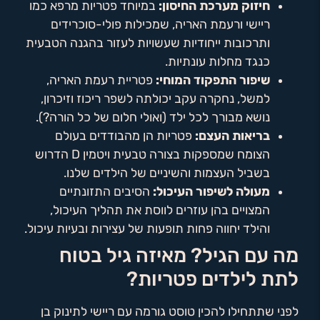
חיזוק מערכת החיסון:
במיוחד פטריות מרפא כמו
ריישי ורעמת האריה, שמכילות פולי-סוכרידים
ותרכובות ייחודיות שעשויות לעזור בהגנה הטבעית
כנגד מחלות עונתיות.
שיפור התפקוד המוחי:
פטריית רעמת האריה,
למשל, נחקרה עקב יכולתה לשפר ריכוז וזיכרון,
נושא מבורך לכל ילד (ואולי חלום של כל הורה?).
בריאות העצם:
פטריות הן מהבודדים בעולם
הצומח שמספקות בצורה טבעית ויטמין D הדרוש
בשביל העצמות והשיניים של הילדים שלנו.
מעולה לשיפור העיכול:
הסיבים התזונתיים
המצויים בהן עוזרים לווסת את תהליך העיכול,
והילד יחווה פחות תופעות של עצירות ובעיות עיכול.
מה עם הגיל? מאיזה גיל בטוח
לתת לילדים פטריות?
לפני שתתחילו להכין טוסט גורמה עם ריישי לתינוק בן