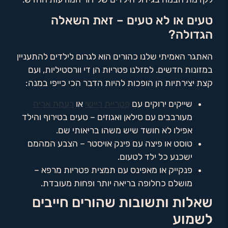
טעים או לא טעים – זאת השאלה
הגדולה?
האתגר האמיתי שלנו כהורים הוא לגרום לילדים להתעניין
במזונות חדשים. למזלנו פטריות הן די וורסטיליות, ועם
קצת יצירתיות הן הופכות להיות הדבר הכי כייפי במנה:
שייקים ירוקים עם
פטריית ריישי
או
רעמת אריה
מעורבבים עם סילאן ואגוזים – טעים בטירוף והילד
אפילו לא חושד שיש משהו בריאותי שם.
טוסט או פיצה עם פינק אויסטר – הצבע המהמם
ישכנע כל ילד לטעום.
פנקייק או מאפינס עם תמצית פטריות מרפא –
מושלם כחלופה בריאה יותר ופחות מעובדת.
שאלות ותשובות שהורים חייבים
לשמוע