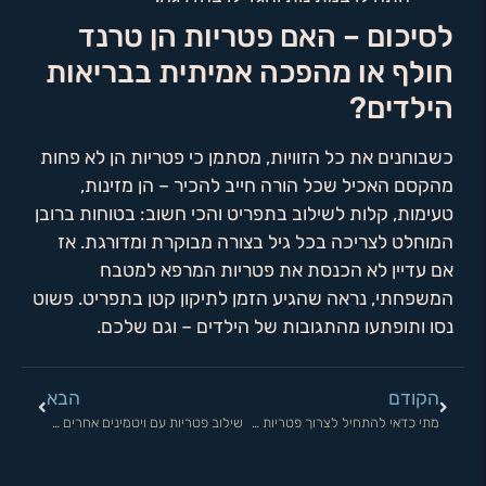
לסיכום – האם פטריות הן טרנד
חולף או מהפכה אמיתית בבריאות
הילדים?
כשבוחנים את כל הזוויות, מסתמן כי פטריות הן לא פחות
מהקסם האכיל שכל הורה חייב להכיר – הן מזינות,
טעימות, קלות לשילוב בתפריט והכי חשוב: בטוחות ברובן
המוחלט לצריכה בכל גיל בצורה מבוקרת ומדורגת. אז
אם עדיין לא הכנסת את פטריות המרפא למטבח
המשפחתי, נראה שהגיע הזמן לתיקון קטן בתפריט. פשוט
נסו ותופתעו מהתגובות של הילדים – וגם שלכם.
הקודם
הבא
מתי כדאי להתחיל לצרוך פטריות מרפא? כל התשובות כאן!
שילוב פטריות עם ויטמינים אחרים – כל מה שצריך לדעת