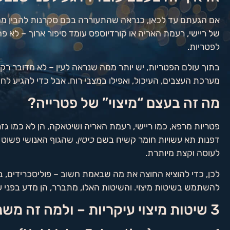
אם הגעתם עד לכאן, כנראה שהתעוררה בכם סקרנות להבין מה
של ריישי, רעמת האריה או קורדיוספס עומד סיפור ארוך – לא 
לפטריות.
בתוך עולם הפטריות, יש יותר ממה שנראה לעין – לא מדובר רק
מערכת העצבים, העיכול, ואפילו במצבי רוח. אבל כדי להגיע לחו
מה זה בעצם “מיצוי” של פטרייה?
פטריות מרפא, כמו ריישי, רעמת האריה ושיטאקה, הן לא כמו 
דפנות תא עשויות חומר קשיח בשם
כיטין
, שהגוף האנושי פשוט ל
לעוסה וקצת מיותרת.
לכן, כדי להוציא החוצה את מה שבאמת חשוב – פוליסכרידים, בט
להשתמש בשיטות מיצוי. והשיטות האלו, מתברר, הן מדע בפני ע
3 שיטות מיצוי עיקריות – ולמה זה משנה לכם בכלל