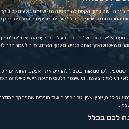
 באמת יושב בתוך הקפסולה הקטנה הזו שאתם בולעים כל בוקר 
פחות מסרט מתח ביולוגי – הכולל שלבים מדויקים, טכנולוגיה מת
 בטעם, אלא בשורה של חומרים פעילים רבי עוצמה שיכולים לתמוך 
מרים האלו ולהפוך אותם לנגישים לגוף האדם, צריך לעבור דרך לא 
גזר שמספיק לכרסם אותו בשביל להרגיש את האפקט. החומרים הפ
א יודע לפרק בעצמו. מי שינסה ללעוס חתיכת ריישי כאילו זה תפוח
א גלוקנים, ארין-אצין, טריטרפנים ועוד חומרים שהמחקר המודרני
צמו.