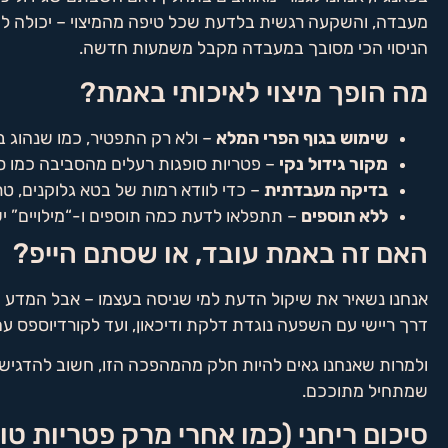
מעבדה, והשקעה רגשית בלדעת שכל טיפה מהמיצוי – יכולה לשנ
הניסוי הכי מסובך במעבדה מקבל משמעות חדשה.
מה הופך מיצוי לאיכותי באמת?
שימוש בגוף הפרי המלא
– ולא רק התפטיר, כמו שנהוג ב
מקור גידול נקי
– פטריות סופגות רעלים מהסביבה כמו ספ
בדיקה מעבדתית
– כדי לוודא רמות של בטא גלוקנים, ט
ללא תוספים
– תתפלאו לדעת כמה תוספים ו-“מילויים” יש
האם זה באמת עובד, או שסתם הייפ?
אנחנו נשאיר את שיקול הדעת למי שניסה בעצמו – אבל המדע
דרך ריישי עם השפעה נוגדת דלקת ודיכאון, ועד לקורדיוספס עם
ולמרות שאנחנו גאים להיות חלק מהמהפכה הזו, חשוב להדגיש: 
שמתחיל מתוככם.
סיכום ריחני (כמו אחרי מרק פטריות טו