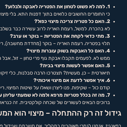
1. למה לא פשוט לטחון את הפטריה לאבקה ולבלוע?
כי החומרים החשובים כלואים בתוך דפנות התא. בלי מיצוי
2. האם כל פטריה צריכה מיצוי כפול?
לא בהכרח. למשל, רעמת האריה לרוב עשירה כבר בשלבים
3. מתי כדאי לקחת את הפטריות – בוקר או ערב?
תלוי בפטריה. רעמת האריה – בוקר (מחדדת מחשבה), רייש
4. האם כל האבקות בשוק עוברות מיצוי?
ממש לא. לפעמים תקבלו אבקת גוף פרי טחון – זול, אבל
5. האם אפשר לעשות מיצוי בבית?
תיאורטית – כן. מעשית? תצטרכו הרבה סבלנות, כלי זיקוק, 
6. איך אפשר לדעת אם מיצוי איכותי?
קודם כול – שקיפות. פנו ליצרן ושאלו על שיטות המיצוי, ר
7. מה זה בכלל פטריות מרפא ולמה לא שמעתי עליהן עד עכשיו?
ברוכים הבאים לעשורים של שכחה קולקטיבית. זה כנראה
גידול זה רק ההתחלה – מיצוי הוא המ
בפאנגיז, אנחנו לגמרי מאוהבים בתהליך. אם חשבתם שגידול פטרי