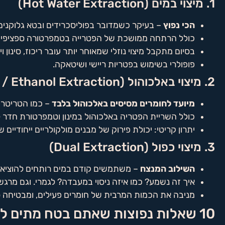
1. מיצוי במים (Hot Water Extraction)
הכי נפוץ
– בעיקר כשמדובר בפוליסכרידים ובטא גלוקנים
כולל הרתחה ממושכת של הפטרייה בטמפרטורה ספציפית –
בסיום מתקבל מיצוי נוזלי שמאוחר יותר עובר ריכוז, סינון ו
פופולרי בשימוש בפטריות ריישי ושיטאקה.
2. מיצוי באלכוהול (Tincture / Ethanol Extraction)
מיועד לחומרים מסיסים באלכוהול בלבד
– כמו הטריטרפנ
כולל השריית הפטריה באלכוהול במינון וטמפרטורת חדר 
יתרון קריטי: יכולת פירוק של מבנים מולקולריים ייחודיי
3. מיצוי כפול (Dual Extraction)
השילוב המנצח
– משתמשים קודם במים רותחים להוציא א
איך זה נשמע? כמו איזה ניסוי במעבדה? לגמרי. וגם מרג
מניבה את הכמות המרבית של חומרים פעילים, ומבטיחה ספ
10 שאלות נפוצות שאתם בטח מתים לשאול