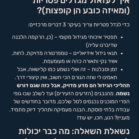
איך לעזאזל מגדלים פטריות
(ומאיזה כובע הן קופצות)?
כדי לגדל פטריות צריך בעיקר 3 דברים מרכזיים:
תפטיר איכותי מגידול מקומי – (כן, הרקמה הלבנה
שדיברנו עליה)
תנאי גידול אידיאליים – טמפרטורה מדויקת, לחות,
אוויר נקי ותאורה כהה או מעומעמת.
זמן וסבלנות – זה אולי נשמע כמו קלישאה, אבל
תאמינו לי שזה הגורם הכי חשוב, ואין קיצורי דרך.
תהליכי הגידול הם מדע מדויק, אבל כזה שגם דורש
נשמה
. מהנבגים (הזרעים הזעירים) ועד לשלב שבו גופי
הפרי המוכנים נכנסים לסל שלכם, מדובר בחודשים של
עבודה בלתי פוסקת, הבנה מעמיקה ותהליך דיוק מתמיד.
מעניין? רגע, חכו, יש עוד!
נשאלת השאלה: מה כבר יכולות