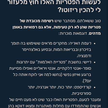
לעשות הפטריות האלו חוץ מלעזור
לי להכין ריזוטו?
טוב ששאלתם. מסתבר שיש
רשימה מכובדת של
פטריות שהן לא רק טעימות, אלא גם רפואיות באופן
מדהים
. דוגמאות מוכרות:
רעמת האריה:
מחקרים מראים ששימוש בה תומך
בזיכרון ובבריאות המוח, ובסיוע באלצהיימר
ודמנציה.
ריישי:
נחשבת “פטריית האלמוות” עם יתרונות
סופר-אנטי דלקתיים, אנטי ויראליים ואפילו מסייעת
ברוגע ואיזון נפשי (נחשו למה אני לוקח אותה כל
יום?).
קורדיספס:
יותר כוח, יותר אנרגיה, יותר
ספורטיביות.
ומעבר לטעם, הפטריות האלו כבר שינו לא מעט חיים של
אנשים שהתמודדו עם מחלות מאתגרות ומצאו דווקא בהן