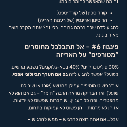
זה מה שמאפשר לחומרים כמו:
קורדיספין (של קורדיספס)
הריסינון וארינסין (של רעמת האריה)
להגיע לדם שלך ברמה גבוהה. בלי זה? אתה מקבל מוצר
מאוד בינוני.
פינגוז #6 – אל תתבלבל מחומרים
“מטורפים” על האריזה
30% פוליסכרידים? 40% בטא-גלוקנים? נשמע מרשים.
בפועל? אפשר להגיע לזה
גם אם הערך הביולוגי אפסי
.
איך? פשוט מוסיפים עמילן מהנשא (אורז או שיבולת
שועל), ואז הבדיקה מראה הרבה “חומר” – גם אם הוא לא
מהפטריה. ופה כל העניין: יש חברות שפשוט לא יודעות.
אז הן לא מרמות – הן פשוט לא עמוקות בתחום.
אבל… אם אתה רוצה להרגיש – ממש להרגיש –