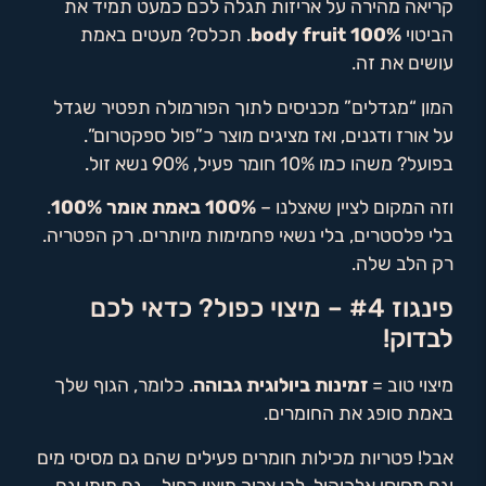
קריאה מהירה על אריזות תגלה לכם כמעט תמיד את
הביטוי
100% body fruit
. תכלס? מעטים באמת
עושים את זה.
המון “מגדלים” מכניסים לתוך הפורמולה תפטיר שגדל
על אורז ודגנים, ואז מציגים מוצר כ”פול ספקטרום”.
בפועל? משהו כמו 10% חומר פעיל, 90% נשא זול.
וזה המקום לציין שאצלנו –
100% באמת אומר 100%
.
בלי פלסטרים, בלי נשאי פחמימות מיותרים. רק הפטריה.
רק הלב שלה.
פינגוז #4 – מיצוי כפול? כדאי לכם
לבדוק!
מיצוי טוב =
זמינות ביולוגית גבוהה
. כלומר, הגוף שלך
באמת סופג את החומרים.
אבל! פטריות מכילות חומרים פעילים שהם גם מסיסי מים
וגם מסיסי אלכוהול. לכן צריך מיצוי כפול – גם מימי וגם