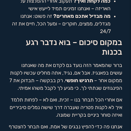
כמה לקחת ואיך?
תעקוב אחרי ההמלצות על
האריזה – ואנחנו זמינים תמיד לייעוץ אישי
מה מבדיל אתכם מאחרים?
זה פשוט: אנחנו
מגדלים, ממצים, חוקרים – ומעל הכל, חיים את זה
24/7
במקום סיכום – בוא נדבר רגע
בכנות
ברור שהמאמר הזה נועד גם לקדם את מה שאנחנו
עושים בפאנגיז. אבל אם, נגיד, אתה מחליט עכשיו לקנות
ממקום אחר –
תרגיש חופשי
. רק בבקשה – תבדוק את 7
הפינגוזים שנתתי לך. כי מגיע לך לקבל משהו אמיתי.
אם אחרי הכל תבחר בנו – זכית. ואם לא – לפחות תלמד
איך לא לקנות פטריה שעברה דרך שישה נמלים סיביריים
ואיזה סוחר ביניים בקריית שמונה.
אנחנו פה כדי להפיץ נבגים של אמת. ואם תבחר להצטרף