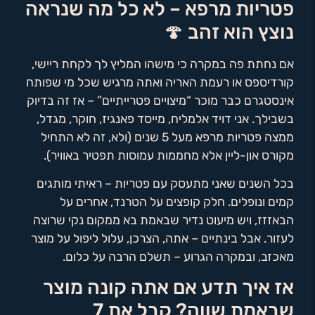
פטריות מרפא – לא כל מה שנראה
נוצץ הוא זהב 🍄
אם נחתת פה במקרה כי מישהו המליץ לך לקחת ריישי,
קורדיספס או רעמת האריה ואתה מרגיש שכל מי שפותח
אינסטגרם כבר מוכר “מיצויים פטרייתיים” – אז זה בדיוק
בשבילך. אני דויד אלמליח, מייסד פאנגיז, חוקר, מגדל,
ממצה פטריות מרפא מעל 5 שנים (ולא, זה לא התחיל
מקורס און-ליין אלא מחממות עמוסות תפטיר באוויר).
בכל השנים שאני מתעסק עם פטריות – ראיתי מותגים
קמים ונופלים. חלק קופצים על הטרנד, אחרים על
הבאזזז, ויש מיעוט נדיר שבאמת בא ממקום נקי שרוצה
לעזור. אבל בינתיים – אתה, הצרכן, עלול ליפול על מוצר
מאכזב, ובמקרה הגרוע – תשלם הרבה על כלום.
אז איך תדע אם אתה קונה מוצר
שבאמת שווה? קבל את 7