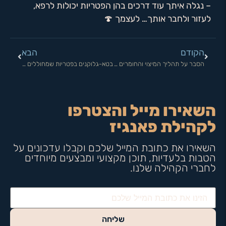
– נגלה איתך עוד דרכים בהן הפטריות יכולות לרפא,
לעזור ולחבר אותך… לעצמך 🍄
הקודם
הבא
הסבר על תהליך המיצוי והחומרים הפעילים מהפטריות – מדריך מפתיע
בטא-גלוקנים בפטריות שמחוללים מהפכה במערכת החיסון
השאירו מייל והצטרפו
לקהילת פאנגיז
השאירו את כתובת המייל שלכם וקבלו עדכונים על
הטבות בלעדיות, תוכן מקצועי ומבצעים מיוחדים
לחברי הקהילה שלנו.
שליחה