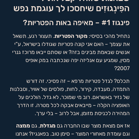
הפִּינְגוּזִים שיחסכו לך עוגמת נפש
פינגוז #1 – מאיפה באות הפטריות?
נתחיל מהכי בסיסי:
מקור הפטריות
. תעצור רגע, תשאל
את עצמך – האם אני קונה פטריות שגודלו בישראל, ע”י
אנשים שבאמת מבינים בזה? או שסתם ייבאו מרוכז גנרי
מסין, שמגיע עם אנליזה יפה שנכתבה במק אוּפיס
2007?
תכלס? לגדל פטריות מרפא – זה פסיכי. זה דורש
התמדה, מעבדה, קירור, לחות, פולסים של אוויר, וסבלנות
של נזיר באשראם. רוב מי שמוכר, לא גדל. הולכים על
האופציה הקלה – מייבאים אבקה לכל מטרה. זו הדרך
המהירה לכניסת מזומן, אבל לרוב – בלי ערך.
אז אם מצאת מוצר שבו החברה גם
מגדלת
, גם
ממצה
וגם עומדת מאחורי המוצר – סימן טוב. בפאנגיז? אנחנו