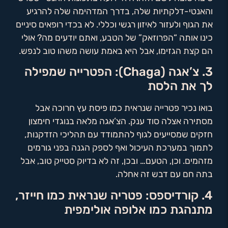
והאנטי-דלקתיות שלה, בדרך המדהימה שלה להרגיע
את הגוף ולעזור לאיזון רגשי וכללי. לא בכדי רופאים סיניים
כינו אותה “הפרוזאק” של הטבע, ואתם יודעים מה? אולי
הם קצת הגזימו, אבל היא באמת עושה משהו טוב לנפש.
3. צ’אגה (Chaga): הפטרייה שמפילה
לך את הלסת
בואו נכיר פטרייה שנראית כמו פיסת עץ חרוכה אבל
מסתירה אצלה סוד ענק. הצ’אגה מלאה בנוגדי חימצון
חזקים שמסייעים לגוף להתמודד עם תהליכי הזדקנות,
לתמוך במערכת העיכול ואף לספק הגנה בפני גורמים
מזהמים. וכן, הטעם… ובכן, זה לא בדיוק סטייק טוב, אבל
בתה חם עם דבש זה אחלה.
4. קורדיספס: פטריה שנראית כמו חייזר,
מתנהגת כמו אלופה אולימפית