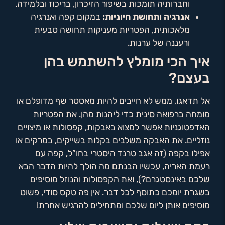
וחברותיה תומכות בשיפור הזיכרון, בריכוז ובלמידה.
אנרגיה ותחושת חיוניות:
במקום קפה ואנרגיה
מלאכותית, הפטריות מעניקות תחושה טבעית
ורעננה של ערנות.
איך הכי מומלץ להשתמש בהן
בעצם?
אל תדאגו, ממש לא חייבים להיות מאסטר שף מדופלם או
מומחה ברפואה סינית כדי ליהנות מהן. את הפטריות
האדפטוגניות אפשר למצוא באבקות, קפסולות או מיצויים
נוזליים. את האבקה משלבים בקלות בשייקים, במרקים או
אפילו בקפה (זה אגב טרנד היסטרי בחו”ל, קפה עם
רעמת האריה, עכשיו הבנתם מה הולך להיות הדבר הבא
שלכם באינסטגרם?), ואת הקפסולות והנוזל מוסיפים
בשגרת יומכם כתוסף לכל דבר. אין פה טקס סודי, פשוט
מוסיפים אותן ליום שלכם ומתחילים להרגיש אחרת!