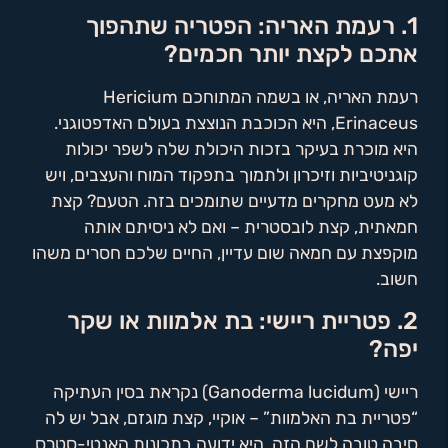
1. רעמת האריה: הפטריה שתהפוך
אתכם לקצת יותר חכמים?
רעמת האריה, או בשמה המתוחכם Hericium
Erinaceus, היא הכוכבת הנוצצת בעולם האדפטוגני.
היא מוכרת בעיקר בזכות היכולת שלה לשפר יכולות
קוגניטיביות וזיכרון ולתמוך בתפקוד המוח והעצבים, ויש
לא מעט מחקרים מדעיים שתומכים בזה. הטעם? קצת
חמאתית, קצת לובסטרית – ואם לא ניסיתם אותה
מוקפצת עם חמאה שום עדיין, החיים שלכם חסרים משהו
חשוב.
2. פטריית ריישי: בת אלמוות או שקר
יפה?
ריישי (Ganoderma lucidum) נקראת בסין העתיקה
“פטריית בת האלמוות” – אוקיי, קצת מוגזם, אבל יש לה
סיבה טובה לשם הזה. היא ידועה בתכונות האנטי-סטרס