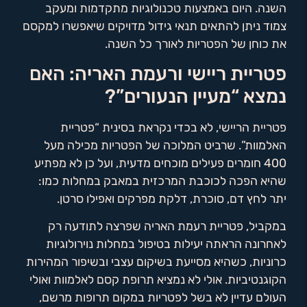
השנה. היום באמצעות טכנולוגיות מתקדמות ומעקב
צמוד ניתן להתאים תנאי גידול מדויקים שיאפשרו למקסם
את כוחן של הפטריות לאורך כל השנה.
פטריית ריישי ורעמת האריה: האם
נמצא “מעיין הנעורים”?
פטריית הריישי, לא בכדי נקראת בסינית “פטריית
האלמוות”. שרביט המלוכה של הפטריות מכילה מעל
400 חומרים פעילים מוכחים מדעית, ועל כן לא מפתיע
שהיא הפכה לכוכבת המרכזית במאבק במחלות כמו:
יתר לחץ דם, סוכרת, דלקת מפרקים ואפילו סרטן.
במקביל, פטריית רעמת האריה שפרצה לתודעה רק
לאחרונה הראתה יעילות בטיפול במחלות נוירולוגיות
כרוניות, כשהיא מסייעת בשיקום עצבי ובשיפור המהירות
הקוגנטיביות. אולי לא נמציא תרופת קסם לאלמוות ואולי
העולם עדיין לא בשל לפטריות במקום תרופות מרשם,