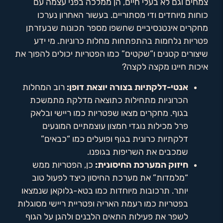
צמחים וגם לא בעלי חיים, הן ממלכה בפני עצמה עם
כוחות מיוחדים ודי מסתוריים. בעשור האחרון נערכו
מחקרים אינטנסיביים שחשפו מספר תכונות שבעזרתן
פטריות נלחמות בהתפתחות מחלות כרוניות. מי ידע
שיצורים קטנים ו”שקטים” כמו הפטריות יכולים להפוך את
איכות חיינו מקצה לקצה?
אנטי-דלקתיות בצורה יוצאת דופן:
רוב המחלות
הכרוניות מתחילות כתוצאה מדלקת מתמשכת
בגוף. מחקרים מצאו שפטריות כמו ריישי ובלאק
פרל מכילות נוגדי חמצון עוצמתיים המונעים
דלקתיות כרונית בגוף ופועלים כמו “כבאים”
שמכבים את השריפות בגופנו.
חיזוק המערכת החיסונית:
כן, הפטריות ממש
“מלמדות” את מערכת החיסון כיצד לפעול טוב
יותר. תרכובות מיוחדות כמו בטא-גלוקאן שנמצאו
בפטריות כמו רעמת האריה ופטריית ריישי מסוגלות
לשפר את פעילות התאים הלבנים ולהגן על הגוף