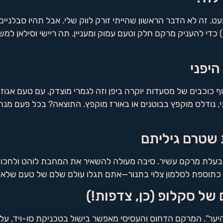
זה לא הדבר הראשון שהייתי זורק לווק שלי. אבל תהיו סבלניים
 כדי להעניק מרקם חלק וטעם עמוק ומעניין. תה ריישי וסילאן ל
ף כוכבים של מסעדות יוקרה ביפן וזה לגמרי מוצדק. עם טעם אג
, נודלס מוקפץ בבוטנים או באורז מוקפץ. התוצאה? בכל פעם מנה
 ובעלת מרקם עשיר. סיבה מעולה להשאיר את המחבת לוהט ולחכות
 או כתוספת לסלמון צלוי בתנור—אתם תגלו עולם שלם של טעם שלא
היער”. המרקם הדחוס והעסיסי מאפשר בישול בטכניקת סו-ויד, על 