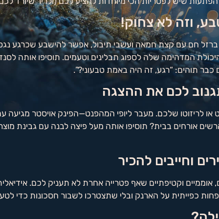
מה הפתעות שיש לפטריות הכי מיוחדות להציע לכם (ולריר שיורד לכ
 ברזל חם עם קצת חמאה ועשבי תיבול, אפשר להישבע שכרגע נגס
לת המדהימה שלה לספוג תבלינים וטעמים. תוסיפו אותה לסנדווי
כבר תוהים: “רגע, זה היה באמת טבעוני?”.
 או לריזוטו שלכם. מעבר ליופי המהפנט—הפינק אויסטר מגיעה עם 
הרשים אורחים בבית? תוסיפו אותה מעל פיצה לבנה עם גבינת מוצרל
אוממיים וקטיפתיים שאף פטרייה אחרת לא תעניק לכם. אידיאלית
פחות כפייתית על הארנק ובלי שתצטרכו לשבור חסכונות כדי לטע