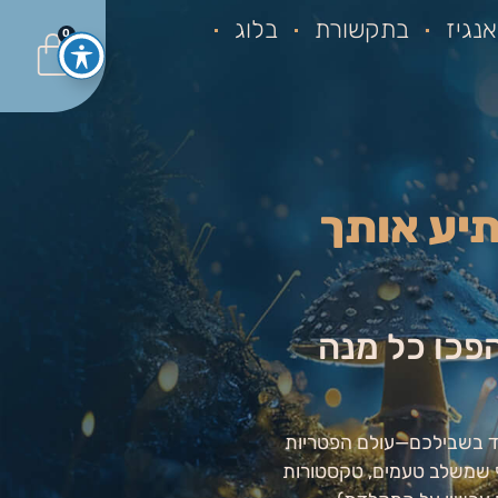
נגיז
בתקשורת
בלוג
0
תיע אותך
 שיהפכו כל מנה
וחד בשבילכם—עולם הפטריות
ף שמשלב טעמים, טקסטורות