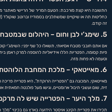
התשובה היא קצת מורכבת: הטעם המריר של הריישי מאתגר מעט. 
כחליטות תה או שיקויים שמשתלבים בסמודיז וברוטב שוקולד (!)
זה קודם.
5. שימג’י לבן וחום – היהלום שבמטבח היפני
אם אתם חובבי מטבח אסיאתי, תשאלו כל שף יפני: השימג’י קוט
פיות קסומה, הפטריות הללו אידיאליות להוספה למרק ראמן ביתי
וטעמה לא פחות מזה.
6. מאייטאקי – מלכת המחבת הלוהטת שטרם גיליתם
מאייטאקי, המכונה גם “הפטרייה הרוקדת”, היא פטרייה פריכה
זית, שום ועשבי תיבול ארומטיים, וגישו מעל פולנטה חמאתית
7. מלך היער – הפטרייה שיש לה מרקם של סקלופ (כן, צדפות!)
תכירו את פטריית הקינג אויסטר הידועה בארץ גם בכינוי “מלך 