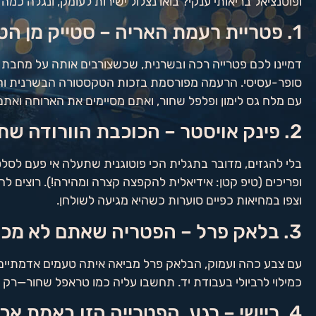
ופוטנציאל בריאותי ענקי? בואו נצלול ישירות לעומק, ונגלה כ
1. פטריית רעמת האריה – סטייק מן הטבע, וזה לא צחוק!
דמיינו לכם פטרייה רכה ובשרנית, שכשצורבים אותה על מחבת
סופר-עסיסי. הרעמה מפורסמת בזכות הטקסטורה הבשרנית והיכו
עם מלח גס לימון ופלפל שחור, ואתם מסיימים את הארוחה ואתם 
2. פינק אויסטר – הכוכבת הוורודה שתגנוב לכם את ההצגה
בלי להגזים, מדובר בתגלית הכי פוטוגנית שתעלה אי פעם לסלט
ופריכים (טיפ קטן: אידיאלית להקפצה קצרה ומהירה!). רוצים ל
וצפו במחיאות כפיים סוערות כשהיא מגיעה לשולחן.
3. בלאק פרל – הפטריה שאתם לא מכירים וחייבים להכיר
עם צבע כהה ועמוק, הבלאק פרל מביאה איתה טעמים אדמתיים, 
כמילוי לרביולי בעבודת יד. תחשבו עליה כמו טראפל שחור—רק 
4. ריישי – רגע, הפטרייה הזו באמת אכילה?