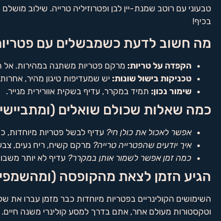
טבעוני עם רוטב שמנת-יין לבן ופטרוזיליה טרייה. שילוב מושלם
בכיף!
מה חשוב לדעת כשמבשלים עם פטריות
הקפדה על טריות:
מרקם פטריות משתנה במהירות. אל תמ
טכניקות בישול שונות:
יש שמעדיפות טיגון מהיר, אחרות 
שימור נכון:
תמיד במקרר, עדיף בשקית אוורירית מנייר.
כמה שאלות שכולם שואלים (ומתביישי
אפשר לאכול את כולן חי?
עדיף לבשל פטריות מיוחדות, כד
איך יודעים שהפטרייה טרייה?
מרקם קשיח, ריח נעים, צבע 
כמה זמן אפשר לשמור אותן במקרר?
עדיף לא יותר משבוע
הגיע הזמן לצאת מהקופסה (ומהשמפיני
השימושים הקולינריים בפטריות מיוחדות כבר מזמן עברו את של
וטקסטורות מעולם אחר, אתם בדרך למסע קולינרי משנה חיים. 